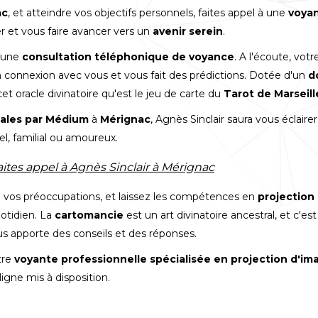
ac
, et atteindre vos objectifs personnels, faites appel à une
voyan
r et vous faire avancer vers un
avenir serein
.
 une
consultation téléphonique de voyance
. A l'écoute, vot
 connexion avec vous et vous fait des prédictions. Dotée d'un
d
 cet oracle divinatoire qu'est le jeu de carte du
Tarot de Marseill
ales par Médium
à
Mérignac
, Agnès Sinclair saura vous éclair
l, familial ou amoureux.
faites appel à Agnès Sinclair à Mérignac
e vos préoccupations, et laissez les compétences en
projection
otidien. La
cartomancie
est un art divinatoire ancestral, et c'es
s apporte des conseils et des réponses.
tre
voyante professionnelle spécialisée en projection d'i
ligne mis à disposition.