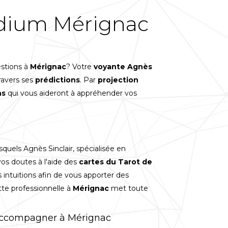
édium Mérignac
estions à
Mérignac
? Votre
voyante Agnès
travers ses
prédictions
. Par
projection
ns
qui vous aideront à appréhender vos
esquels
Agnès Sinclair
, spécialisée en
os doutes à l'aide des
cartes du Tarot de
s intuitions afin de vous apporter des
tte professionnelle à
Mérignac
met toute
 accompagner à Mérignac