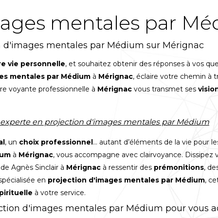
images mentales par M
on d'images mentales par Médium sur Mérignac
re vie personnelle
, et souhaitez obtenir des réponses à vos qu
ges mentales par Médium
à
Mérignac
, éclaire votre chemin à 
otre voyante professionnelle à
Mérignac
vous transmet ses
visio
e experte en projection d'images mentales par Médium
al
, un
choix professionnel
... autant d’éléments de la vie pour l
ium
à
Mérignac
, vous accompagne avec clairvoyance. Dissipez v
ide Agnès Sinclair à
Mérignac
à ressentir des
prémonitions
, de
spécialisée en
projection d'images mentales par Médium
, ce
irituelle
à votre service.
jection d'images mentales par Médium pour vous