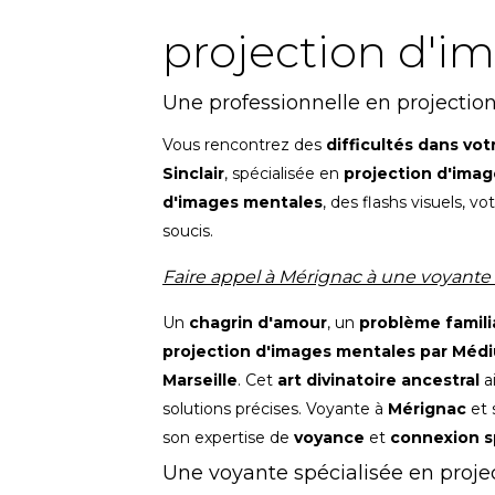
projection d'
Une professionnelle en projecti
Vous rencontrez des
difficultés dans vot
Sinclair
, spécialisée en
projection d'ima
d'images mentales
, des flashs visuels, v
soucis.
Faire appel à Mérignac à une voyant
Un
chagrin d'amour
, un
problème famili
projection d'images mentales par Méd
Marseille
. Cet
art divinatoire ancestral
a
solutions précises. Voyante à
Mérignac
et 
son expertise de
voyance
et
connexion sp
Une voyante spécialisée en pro